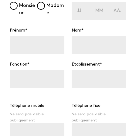
J
M
A
Monsie
Madam
o
o
n
ur
e
u
i
n
r
s
é
e
Prénom
*
Nom
*
Fonction
*
Établissement
*
Téléphone mobile
Téléphone fixe
Ne sera pas visible
Ne sera pas visible
publiquement
publiquement