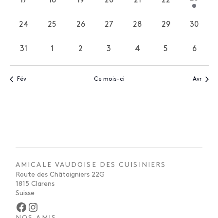
17
18
19
20
21
22
1
0
0
0
0
0
0
évène
évènements
évènements
évènements
évènements
évènements
évènements
24
25
26
27
28
29
30
0
0
0
0
0
0
0
évènements
évènements
évènements
évènements
évènements
évènements
évène
31
1
2
3
4
5
6
0
0
0
0
0
0
0
évènements
évènements
évènements
évènements
évènements
évènements
évène
Fév
Ce mois-ci
Avr
AMICALE VAUDOISE DES CUISINIERS
Route des Châtaigniers 22G
1815 Clarens
Suisse
Facebook
Instagram
NOS AMIS