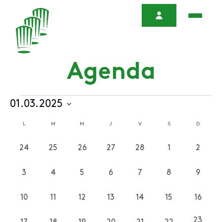
Évènements
01.03.2025
Sélectionnez
L
LUNDI
M
MARDI
M
MERCREDI
J
JEUDI
V
VENDREDI
S
SAMEDI
D
DIMANC
Calendrier
une
date.
de
24
25
26
27
28
1
2
0
0
0
0
0
0
0
Évènements
évènements
évènements
évènements
évènements
évènements
évènements
évène
3
4
5
6
7
8
9
0
0
0
0
0
0
0
évènements
évènements
évènements
évènements
évènements
évènements
évène
10
11
12
13
14
15
16
0
0
0
0
0
0
0
évènements
évènements
évènements
évènements
évènements
évènements
évène
23