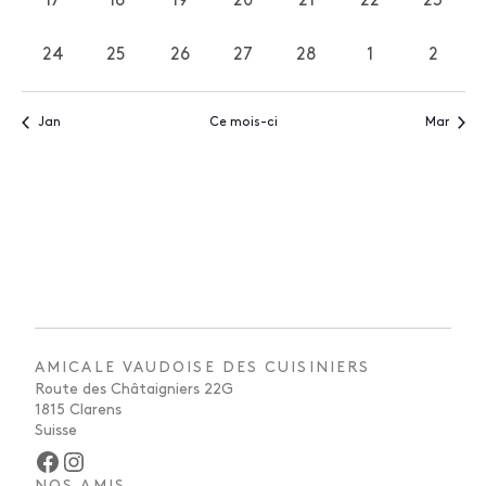
17
18
19
20
21
22
23
0
0
0
0
0
0
0
évènements
évènements
évènements
évènements
évènements
évènements
évène
24
25
26
27
28
1
2
0
0
0
0
0
0
0
évènements
évènements
évènements
évènements
évènements
évènements
évène
Jan
Ce mois-ci
Mar
AMICALE VAUDOISE DES CUISINIERS
Route des Châtaigniers 22G
1815 Clarens
Suisse
Facebook
Instagram
NOS AMIS