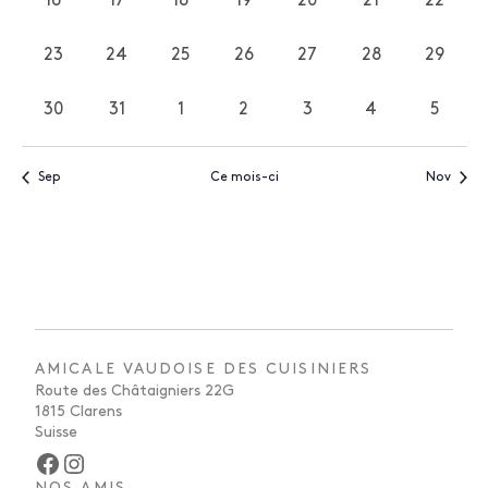
16
17
18
19
20
21
22
0
0
0
0
0
0
0
évènements
évènements
évènements
évènements
évènements
évènements
évène
23
24
25
26
27
28
29
0
0
0
0
0
0
0
évènements
évènements
évènements
évènements
évènements
évènements
évène
30
31
1
2
3
4
5
0
0
0
0
0
0
0
évènements
évènements
évènements
évènements
évènements
évènements
évène
Sep
Ce mois-ci
Nov
AMICALE VAUDOISE DES CUISINIERS
Route des Châtaigniers 22G
1815 Clarens
Suisse
Facebook
Instagram
NOS AMIS