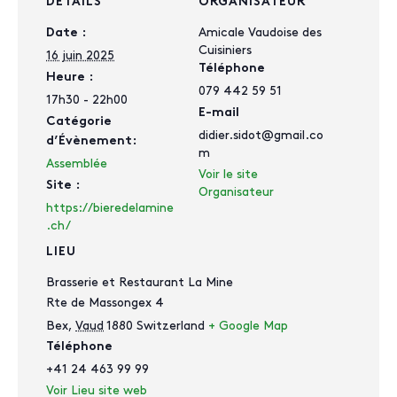
DÉTAILS
ORGANISATEUR
Amicale Vaudoise des
Date :
Cuisiniers
16 juin 2025
Téléphone
Heure :
079 442 59 51
17h30 - 22h00
E-mail
Catégorie
didier.sidot@gmail.co
d’Évènement:
m
Assemblée
Voir le site
Site :
Organisateur
https://bieredelamine
.ch/
LIEU
Brasserie et Restaurant La Mine
Rte de Massongex 4
Bex
,
Vaud
1880
Switzerland
+ Google Map
Téléphone
+41 24 463 99 99
Voir Lieu site web