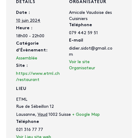
DÉTAILS
ORGANISATEUR
Amicale Vaudoise des
Date :
Cuisiniers
10 juin 2024
Téléphone
Heure :
079 442 59 51
18h00 - 22h00
E-mail
Catégorie
didier.sidot@gmail.co
d’Évènement:
m
Assemblée
Voir le site
Site :
Organisateur
https://www.etml.ch
/restaurant
LIEU
ETML
Rue de Sébeillon 12
Lausanne
,
Vaud
1002
Suisse
+ Google Map
Téléphone
021 316 77 77
Voir Lieu site web