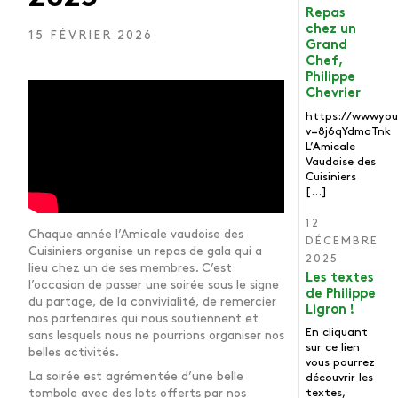
Repas
chez un
15 FÉVRIER 2026
Grand
Chef,
Philippe
Chevrier
https://wwwyo
v=8j6qYdmaTnk
L’Amicale
Vaudoise des
Cuisiniers
[…]
12
Chaque année l’Amicale vaudoise des
DÉCEMBRE
Cuisiniers organise un repas de gala qui a
2025
lieu chez un de ses membres. C’est
Les textes
l’occasion de passer une soirée sous le signe
de Philippe
du partage, de la convivialité, de remercier
Ligron !
nos partenaires qui nous soutiennent et
En cliquant
sans lesquels nous ne pourrions organiser nos
sur ce lien
belles activités.
vous pourrez
La soirée est agrémentée d’une belle
découvrir les
tombola avec des lots offerts par nos
textes,